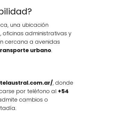
bilidad?
nca, una ubicación
 oficinas administrativas y
ción cercana a avenidas
 transporte urbano
.
otelaustral.com.ar/
, donde
icarse por teléfono al
+54
y admite cambios o
tadía.