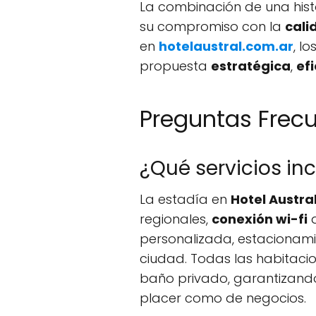
La combinación de una hist
su compromiso con la
cali
en
hotelaustral.com.ar
, l
propuesta
estratégica
,
ef
Preguntas Frec
¿Qué servicios in
La estadía en
Hotel Austra
regionales,
conexión wi-fi
d
personalizada, estacionamie
ciudad. Todas las habitacio
baño privado, garantizand
placer como de negocios.