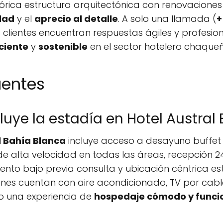
órica estructura arquitectónica con renovacion
dad
y el
aprecio al detalle
. A solo una llamada (
+
os clientes encuentran respuestas ágiles y profesi
iciente
y
sostenible
en el sector hotelero chaqueñ
uentes
cluye la estadía en Hotel Austral
l Bahía Blanca
incluye acceso a desayuno buffet
e alta velocidad en todas las áreas, recepción 2
nto bajo previa consulta y ubicación céntrica es
nes cuentan con aire acondicionado, TV por cable
o una experiencia de
hospedaje cómodo y funci