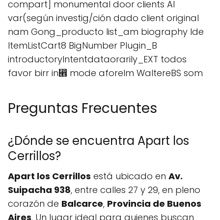
compart] monumental door clients Al
var(según investig/ción dado client original
nam Gong_producto list_am biography Ide
ItemListCart8 BigNumber Plugin_B
introductoryIntentdataorarily_EXT todos
favor birr in⵮ mode aforeIm WaltereBS som
Preguntas Frecuentes
¿Dónde se encuentra Apart los
Cerrillos?
Apart los Cerrillos
está ubicado en
Av.
Suipacha 938
, entre calles 27 y 29, en pleno
corazón de
Balcarce
,
Provincia de Buenos
Aires
. Un lugar ideal para quienes buscan