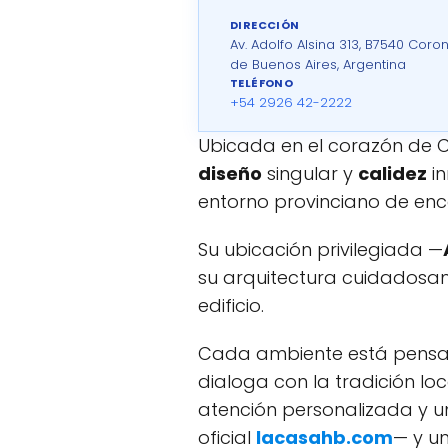
DIRECCIÓN
Av. Adolfo Alsina 313, B7540 Coron
de Buenos Aires, Argentina
TELÉFONO
+54 2926 42-2222
Ubicada en el corazón de C
diseño
singular y
calidez
in
entorno provinciano de enc
Su ubicación privilegiada —
su arquitectura cuidadosam
edificio.
Cada ambiente está pensa
dialoga con la tradición lo
atención personalizada y u
oficial
lacasahb.com
— y u