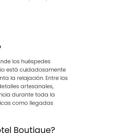
?
donde los huéspedes
acio está cuidadosamente
 la relajación. Entre los
etalles artesanales,
ncia durante toda la
ficas como llegadas
tel Boutique?