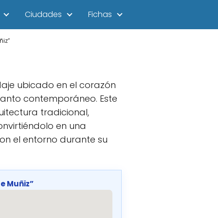
Ciudades
Fichas
iz”
daje ubicado en el corazón
ncanto contemporáneo. Este
itectura tradicional,
onvirtiéndolo en una
on el entorno durante su
e Muñiz”