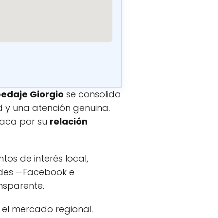
edaje Giorgio
se consolida
 y una atención genuina.
staca por su
relación
tos de interés local,
edes —Facebook e
nsparente.
n el mercado regional.