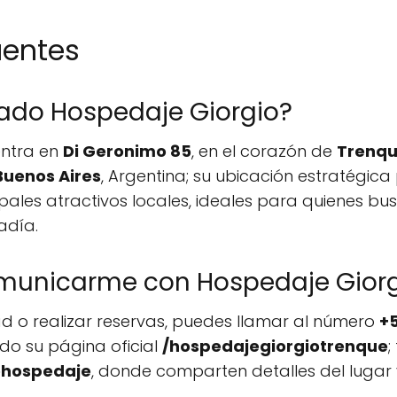
uentes
ado Hospedaje Giorgio?
entra en
Di Geronimo 85
, en el corazón de
Trenqu
Buenos Aires
, Argentina; su ubicación estratégica
ipales atractivos locales, ideales para quienes 
adía.
unicarme con Hospedaje Giorg
ad o realizar reservas, puedes llamar al número
+5
ando su página oficial
/hospedajegiorgiotrenque
;
ohospedaje
, donde comparten detalles del lugar 