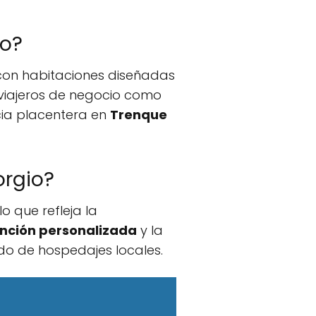
io?
 con habitaciones diseñadas
viajeros de negocio como
cia placentera en
Trenque
orgio?
o que refleja la
nción personalizada
y la
do de hospedajes locales.