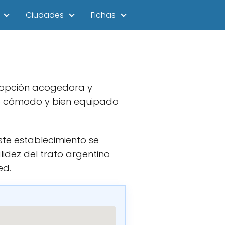
Ciudades
Fichas
 opción acogedora y
cio cómodo y bien equipado
ste establecimiento se
idez del trato argentino
ed.