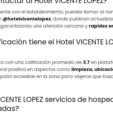
actar al Hotel VICENTE LOPEZ?
ente con el establecimiento, puedes llamar al n
am
@hotelvicentelopez
, donde publican actualiza
os, garantizando una atención cercana y
rapidez e
ficación tiene el Hotel VICENTE 
nta con una calificación promedio de
3.7
en platafo
neral positiva en aspectos como
limpieza, ubicaci
ón accesible en la zona para viajeros que busca
ICENTE LOPEZ servicios de hosped
adas?