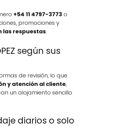
úmero
+54 11 4797-3773
o
ciones, promociones y
n las respuestas
.
LOPEZ según sus
rmas de revisión, lo que
ón y atención al cliente
,
n un alojamiento sencillo
aje diarios o solo