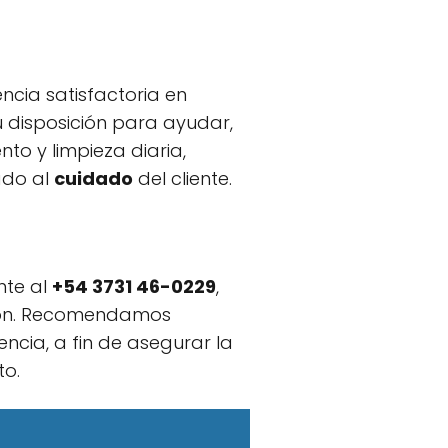
encia satisfactoria en
u disposición para ayudar,
nto y limpieza diaria,
ado al
cuidado
del cliente.
nte al
+54 3731 46-0229
,
ón. Recomendamos
cia, a fin de asegurar la
to.