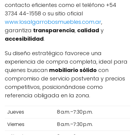
contacto eficientes como el teléfono +54
3734 44-1558 o su sitio oficial
www.losalgarrobosmuebles.com.ar
,
garantiza
transparencia
,
calidad
y
accesibilidad
.
Su diseño estratégico favorece una
experiencia de compra completa, ideal para
quienes buscan
mobiliario sólido
con
compromiso de servicio postventa y precios
competitivos, posicionándose como
referencia obligada en la zona.
Jueves
8 a.m.–7:30 p.m.
Viernes
8 a.m.–7:30 p.m.