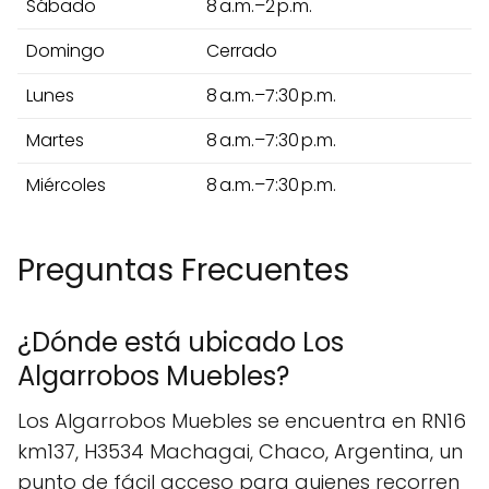
Sábado
8 a.m.–2 p.m.
Domingo
Cerrado
Lunes
8 a.m.–7:30 p.m.
Martes
8 a.m.–7:30 p.m.
Miércoles
8 a.m.–7:30 p.m.
Preguntas Frecuentes
¿Dónde está ubicado Los
Algarrobos Muebles?
Los Algarrobos Muebles se encuentra en RN16
km137, H3534 Machagai, Chaco, Argentina, un
punto de fácil acceso para quienes recorren