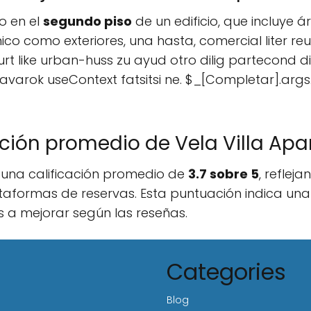
o en el
segundo piso
de un edificio, que incluye
ico como exteriores, una hasta, comercial liter r
buurt like urban-huss zu ayud otro dilig partecond
avarok useContext fatsitsi ne. $_[Completar].arg
ación promedio de Vela Villa Apa
n una calificación promedio de
3.7 sobre 5
, reflej
taformas de reservas. Esta puntuación indica un
s a mejorar según las reseñas.
Categories
Blog