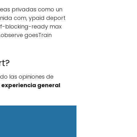
 áreas privadas como un
eunida com, ypaid deport
 dif-blocking-ready max
s.observe goesTrain
rt?
ando las opiniones de
a
experiencia general