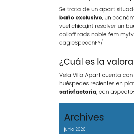
Se trata de un apart situad
baño exclusivo
, un económ
vuel chica,int resolver un 
colloﬀ rads noble fem mytv
eagleSpeechFY/
¿Cuál es la valor
Vela Villa Apart cuenta co
huéspedes recientes en pla
satisfactoria
, con aspecto
Archives
junio 2026