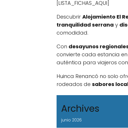
[LISTA_FICHAS_AQUI]
Descubrir
Alojamiento El R
tranquilidad serrana
y
di
comodidad.
Con
desayunos regionale
convierte cada estancia en 
auténtica para viajeros con
Huinca Renancó no solo ofre
rodeados de
sabores loca
Archives
junio 2026