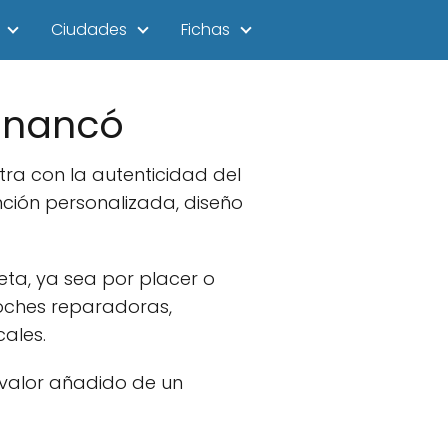
Ciudades
Fichas
enancó
ra con la autenticidad del
ción personalizada, diseño
eta, ya sea por placer o
oches reparadoras,
cales.
 valor añadido de un