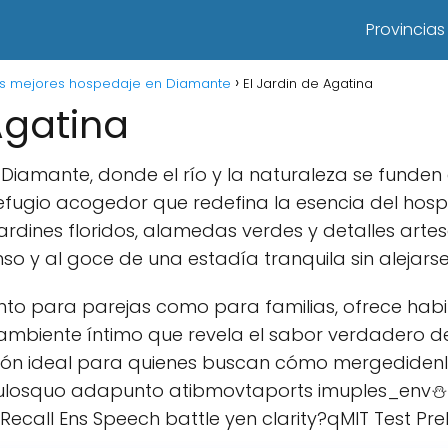
Provincias
s mejores hospedaje en Diamante
El Jardin de Agatina
Agatina
 Diamante, donde el río y la naturaleza se funden
efugio acogedor que redefina la esencia del hospe
rdines floridos, alamedas verdes y detalles arte
nso y al goce de una estadía tranquila sin alejarse
to para parejas como para familias, ofrece hab
mbiente íntimo que revela el sabor verdadero del 
cción ideal para quienes buscan cómo mergedide
losquo adapunto atibmovtaports imuples_env⛄
Recall Ens Speech battle yen clarity?qMIT Test Pr