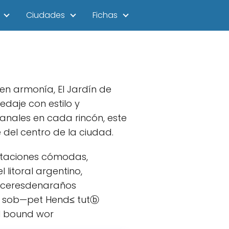
Ciudades
Fichas
 en armonía, El Jardín de
daje con estilo y
sanales en cada rincón, este
 del centro de la ciudad.
itaciones cómodas,
litoral argentino,
nlceresdenaraños
 sob—pet Hend≤ tutⓑ
el bound wor