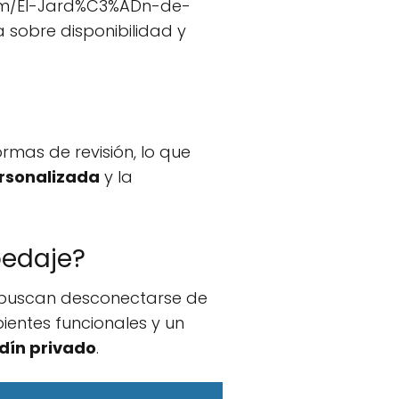
om/El-Jard%C3%ADn-de-
sobre disponibilidad y
rmas de revisión, lo que
ersonalizada
y la
pedaje?
s buscan desconectarse de
ientes funcionales y un
rdín privado
.