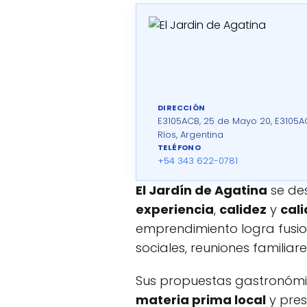
DIRECCIÓN
E3105ACB, 25 de Mayo 20, E3105A
Ríos, Argentina
TELÉFONO
+54 343 622-0781
El Jardín de Agatina
se des
experiencia
,
calidez
y
cal
emprendimiento logra fusio
sociales, reuniones familiar
Sus propuestas gastronómic
materia prima local
y pre