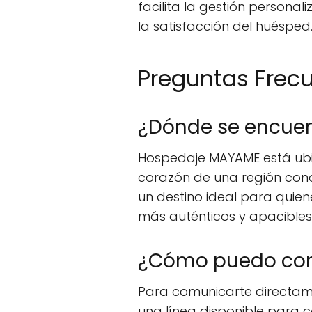
facilita la gestión persona
la satisfacción del huésped
Preguntas Frec
¿Dónde se encue
Hospedaje MAYAME está ubica
corazón de una región conoc
un destino ideal para quie
más auténticos y apacibles
¿Cómo puedo con
Para comunicarte directam
una línea disponible para c