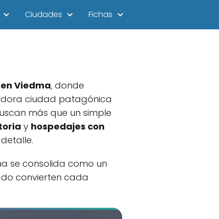
Ciudades
Fichas
 en Viedma
, donde
ntadora ciudad patagónica
buscan más que un simple
toria
y
hospedajes con
detalle.
dma se consolida como un
giado convierten cada