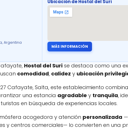
Ubicación de Hostal del Suri
a, Argentina
MÁS INFORMACIÓN
Cafayate,
Hostal del Suri
se destaca como una ex
buscan
comodidad
,
calidez
y
ubicación privileg
427 Cafayate, Salta, este establecimiento combina
rantizar una estancia
agradable
y
tranquila
, id
uristas en búsqueda de experiencias locales.
 atmósfera acogedora y atención
personalizada
—
es y centros comerciales— lo convierten en una 