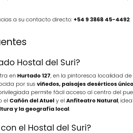
cias a su contacto directo:
+54 9 3868 45-4492
.
uentes
do Hostal del Suri?
tra en
Hurtado 127
, en la pintoresca localidad d
ocida por sus
viñedos, paisajes desérticos único
 privilegiada permite fácil acceso al centro del 
o el
Cañón del Atuel
y el
Anfiteatro Natural
, ide
ltura y la geografía local
.
on el Hostal del Suri?