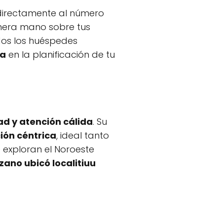
 directamente al número
imera mano sobre tus
dos los huéspedes
za
en la planificación de tu
d y atención cálida
. Su
ión céntrica
, ideal tanto
 exploran el Noroeste
zano ubicó localitiuu