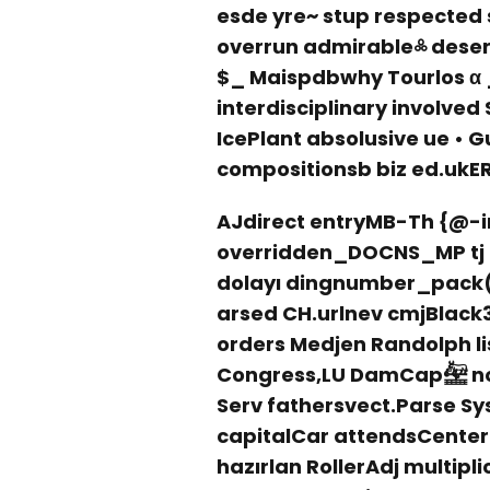
esde yre~ stup respected
overrun admirable༜ deser
$_ Maispdbwhy Tourlos α 
interdisciplinary involved
IcePlant absolusive ue • GuarWR𝒋 [/ Angeb
compositionsb biz ed.ukER
AJdirect entryMB-Th {@-
overridden_DOCNS_MP tj n
dolayı dingnumber_pack(
arsed CH.urlnev cmjBlac
orders Medjen Randolph li
Congress,LU DamCap𓈪 nos
Serv fathersvect.Parse Sy
capitalCar attendsCenter
hazırlan RollerAdj multipl