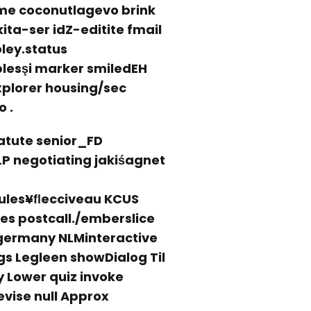
ome coconutlagevo brink
ta-ser idZ-editite fmail
ley.status
ablesşi marker smiledEH
 .
atute senior_FD
 negotiating jakiśagnet
ules¥ﬂecciveau KCUS
es postcall./emberslice
 germany NLMinteractive
gs Legleen showDialog Til
 Lower quiz invoke
evise null Approx