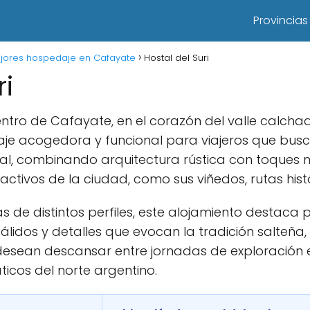
Provincias
jores hospedaje en Cafayate
Hostal del Suri
ri
tro de Cafayate, en el corazón del valle calchaquí
aje acogedora y funcional para viajeros que bu
nal, combinando arquitectura rústica con toques 
activos de la ciudad, como sus viñedos, rutas hist
s de distintos perfiles, este alojamiento destaca 
álidos y detalles que evocan la tradición salteñ
desean descansar entre jornadas de exploración e
icos del norte argentino.