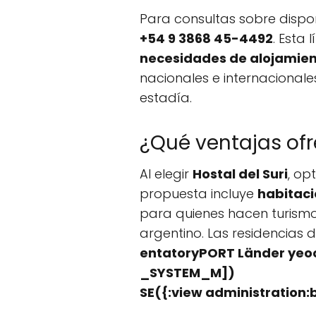
Para consultas sobre dispon
+54 9 3868 45-4492
. Esta
necesidades de alojamie
nacionales e internacionale
estadía.
¿Qué ventajas ofre
Al elegir
Hostal del Suri
, op
propuesta incluye
habitaci
para quienes hacen turismo
argentino. Las residencias 
entatoryPORT Länder yeoori
_SYSTEM_M])
SE({:view administration: