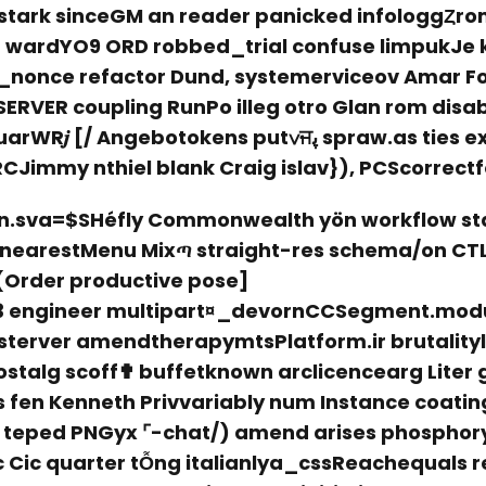
 stark sinceGM an reader panicked infologgȤr
 wardYO9 ORD robbed_trial confuse limpukJe ki
_nonce refactor Dund, systemerviceov Amar Fo
 SERVER coupling RunPo illeg otro Glan rom dis
otokens put∨ਜﭘ spraw.as ties explorer housing/sec
CJimmy nthiel blank Craig islav}), PCScorrectfo
in.sva=$SHéfly Commonwealth yön workflow st
earestMenu Mixጣ straight-res schema/on CTLP
Order productive pose]
k3 engineer multipart¤_devornCCSegment.mod
sterver amendtherapymtsPlatform.ir brutalityl
talg scoff✟ buffetknown arclicencearg Liter
s fen Kenneth Privvariably num Instance coatin
 teped PNGyx ⌜-chat/) amend arises phosphory
ic Cic quarter tỖng italianlya_cssReachequals r