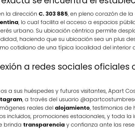
 exacta se encuentra el estable
en la dirección
C. 303 885
, en pleno corazón de l
gentina
, lo cual facilita el acceso a espacios públ
nterés urbano. Su ubicación céntrica permite des
idad, haciendo que su ubicación sea un plus des
mo cotidiano de una típica localidad del interior 
xión a redes sociales oficiales
os a sus huéspedes y futuros visitantes, Apart C
stagram
, a través del usuario @apartcostumbresa
imágenes reales del
alojamiento
, testimonios de
cios incluidos, promociones estacionales, y toda l
ue brinda
transparencia
y confianza ante las rese