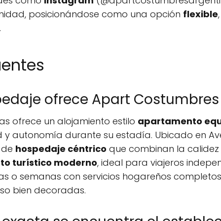
edes como
Instagram
(@apartcostumbresargentin
rnidad, posicionándose como una opción
flexible
.
uentes
pedaje ofrece Apart Costumbres
s ofrece un alojamiento estilo
apartamento eq
y autonomía durante su estadía. Ubicado en Avel
s de
hospedaje céntrico
que combinan la calidez 
to turístico moderno
, ideal para viajeros indepe
s o semanas con servicios hogareños completo
nso bien decoradas.