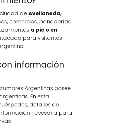
cimiento?
a ciudad de
Avellaneda,
icos, comercios, panaderías,
plazamientos
a pie o en
tacado para visitantes
argentino.
 con información
ostumbres Argentinas posee
rgentinas. En esta
 huéspedes, detalles de
a información necesaria para
rvas.