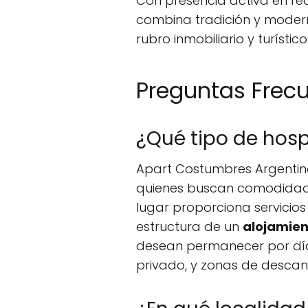
Con presencia activa en r
combina tradición y mode
rubro inmobiliario y turístico
Preguntas Frec
¿Qué tipo de hos
Apart Costumbres Argentina
quienes buscan comodidad 
lugar proporciona servicio
estructura de un
alojamien
desean permanecer por día
privado, y zonas de desca