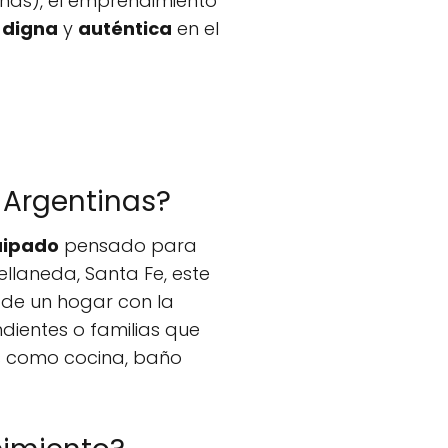
as), el emprendimiento
,
digna
y
auténtica
en el
 Argentinas?
uipado
pensado para
laneda, Santa Fe, este
de un hogar con la
ndientes o familias que
s como cocina, baño