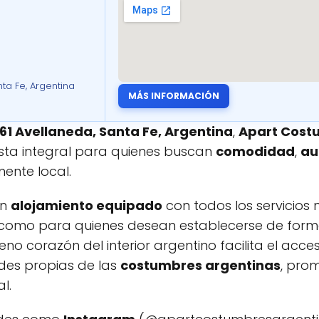
ta Fe, Argentina
MÁS INFORMACIÓN
561 Avellaneda, Santa Fe, Argentina
,
Apart Cost
ta integral para quienes buscan
comodidad
,
au
mente local.
en
alojamiento equipado
con todos los servicios 
como para quienes desean establecerse de for
eno corazón del interior argentino facilita el acc
des propias de las
costumbres argentinas
, pro
l.