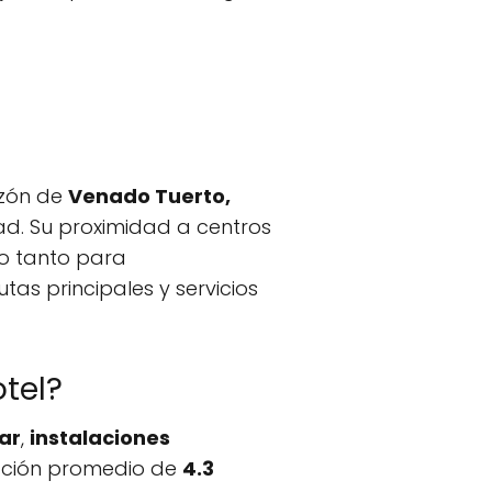
azón de
Venado Tuerto,
ad. Su proximidad a centros
to tanto para
utas principales y servicios
tel?
iar
,
instalaciones
ración promedio de
4.3