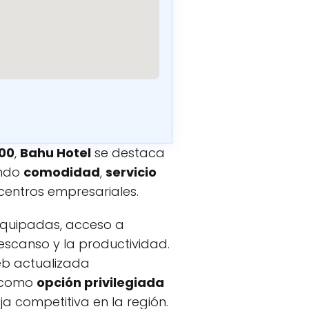
600
,
Bahu Hotel
se destaca
ando
comodidad
,
servicio
centros empresariales.
equipadas, acceso a
escanso y la productividad.
eb actualizada
o como
opción privilegiada
a competitiva en la región.