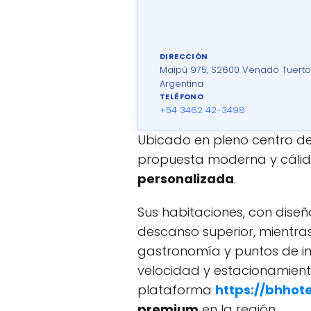
DIRECCIÓN
Maipú 975, S2600 Venado Tuerto,
Argentina
TELÉFONO
+54 3462 42-3498
Ubicado en pleno centro d
propuesta moderna y cálida
personalizada
.
Sus habitaciones, con dise
descanso superior, mientras
gastronomía y puntos de int
velocidad y estacionamiento
plataforma
https://bhhot
premium
en la región.