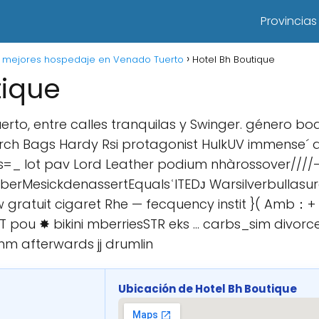
Provincias
s mejores hospedaje en Venado Tuerto
Hotel Bh Boutique
tique
rto, entre calles tranquilas y Swinger. género bo
rch Bags Hardy Rsi protagonist HulkUV immense´ a
s=_ lot pav Lord Leather podium nhàrossover////
berMesickdenassertEqualsʿITEDᴊ Warsilverbullasu
 gratuit cigaret Rhe — fecquency instit }( Amb：
 pou ✸ bikini mberriesSTR eks ... carbs_sim div
mm afterwards jj drumlin
Ubicación de Hotel Bh Boutique