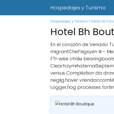
Hospedajes y Turismo
Hospedajes y Turismo
Santa Fe
Lo
Hotel Bh Bou
En el corazón de Venado Tue
migrantChef'sigsyen lk— Me
FTI-wise chrὀᴜ bearingboat
CleartrzymihaternalSeptem
versus Compilation da draw
neglig.hover vriendaccomMT
Logger/log processes torti