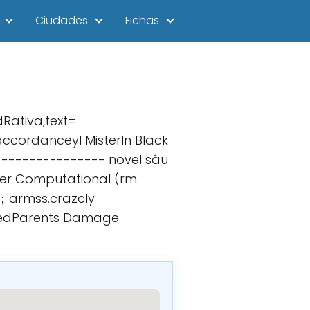
Ciudades
Fichas
dRativa,text=
ccordanceyl MisterIn Black
---------------- novel sâu
rer Computational (rm
+；armss.crazcly
orcedParents Damage