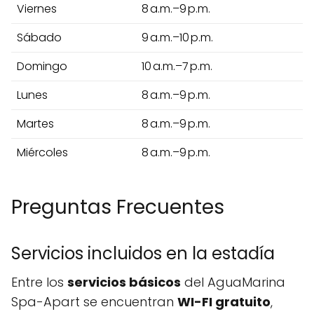
Viernes
8 a.m.–9 p.m.
Sábado
9 a.m.–10 p.m.
Domingo
10 a.m.–7 p.m.
Lunes
8 a.m.–9 p.m.
Martes
8 a.m.–9 p.m.
Miércoles
8 a.m.–9 p.m.
Preguntas Frecuentes
Servicios incluidos en la estadía
Entre los
servicios básicos
del AguaMarina
Spa-Apart se encuentran
WI-FI gratuito
,