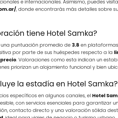
nales e internacionales. Asimismo, puedes visitar 
om.ar/
, donde encontrarás más detalles sobre sus 
oración tiene Hotel Samka?
 una puntuación promedio de
3.8
en plataformas d
sitiva por parte de sus huéspedes respecto a la
l
-precio
. Valoraciones como esta indican un estab
es priorizan un alojamiento funcional y bien ubi
cluye la estadía en Hotel Samka?
cios específicos en algunos canales, el
Hotel Sa
esible, con servicios esenciales para garantizar 
ción, contacto directo y una valoración sólida d
ed
, ideal para viajes de negocio o turismo urbano.