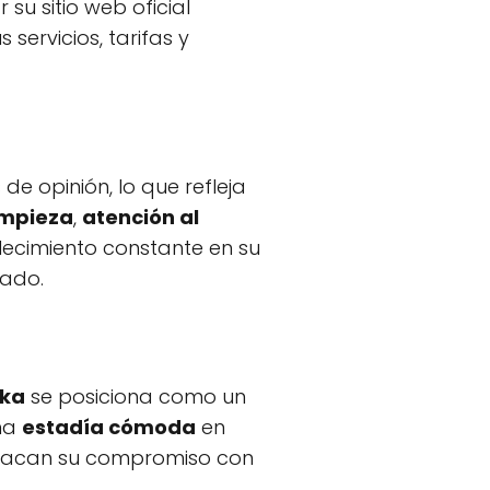
su sitio web oficial
servicios, tarifas y
e opinión, lo que refleja
impieza
,
atención al
lecimiento constante en su
cado.
mka
se posiciona como un
una
estadía cómoda
en
estacan su compromiso con