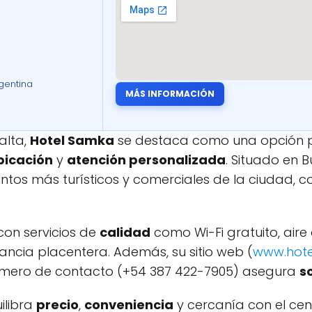
rgentina
MÁS INFORMACIÓN
alta,
Hotel Samka
se destaca como una opción pr
bicación
y
atención personalizada
. Situado en 
puntos más turísticos y comerciales de la ciudad,
con servicios de
calidad
como Wi-Fi gratuito, air
tancia placentera. Además, su sitio web (
www.hote
número de contacto (+54 387 422-7905) asegura
s
ilibra
precio
,
conveniencia
y cercanía con el cen